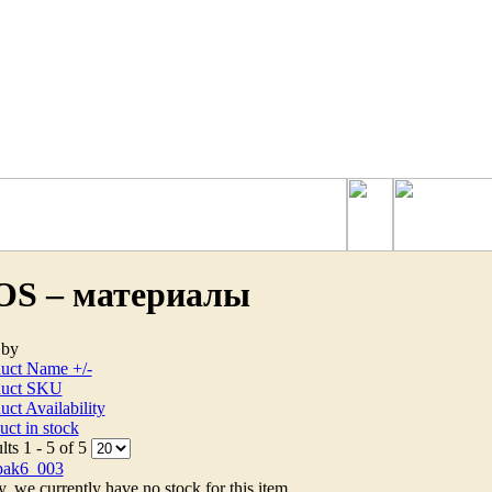
OS – материалы
 by
uct Name +/-
duct SKU
uct Availability
uct in stock
lts 1 - 5 of 5
y, we currently have no stock for this item