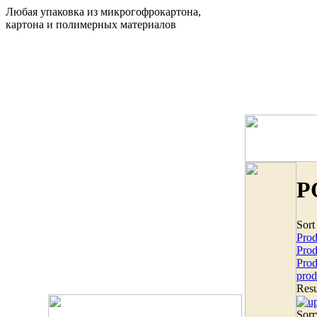
Любая упаковка из микрогофрокартона,
картона и полимерных материалов
P
Sort
Prod
Pro
Prod
prod
Resu
Sorr