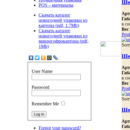
Ше
POS – материалы
Арт
Скачать каталог
Габ
новогодней упаковки из
в со
картона (pdf, 1.7Mb)
Вес
Скачать каталог
Prod
новогодней упаковки из
микрогофрокартона (pdf,
Sorr
1Mb)
Ше
Арт
User Name
Габ
в со
Вес
Password
Prod
Sorr
Remember Me
Ше
Арт
Габ
Forgot your password?