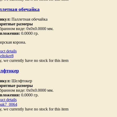
ллетная обечайка
икул:
Паллетная обечайка
аритные размеры
бранном виде: 0х0х0.0000 мм.
 вложения:
0.0000 гр.
ирская корона.
uct details
y, we currently have no stock for this item
лфтокер
икул:
Шелфтокер
аритные размеры
бранном виде: 0х0х0.0000 мм.
 вложения:
0.0000 гр.
uct details
y, we currently have no stock for this item