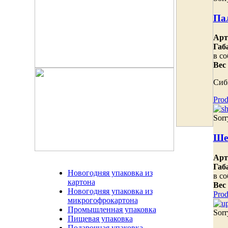
Па
Арт
Габ
в со
Вес
Сиб
Prod
Sorr
Ше
Арт
Габ
Новогодняя упаковка из
в со
картона
Вес
Новогодняя упаковка из
Prod
микрогофрокартона
Промышленная упаковка
Sorr
Пищевая упаковка
Подарочная упаковка