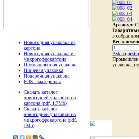
Артикул:
О
Габаритны
в собранном
Вес вложен
Новогодняя упаковка из
картона
Ask a questio
Новогодняя упаковка из
Промышленна
микрогофрокартона
упаковка, н
Промышленная упаковка
Пищевая упаковка
Подарочная упаковка
POS – материалы
Скачать каталог
новогодней упаковки из
картона (pdf, 1.7Mb)
Скачать каталог
новогодней упаковки из
микрогофрокартона (pdf,
1Mb)